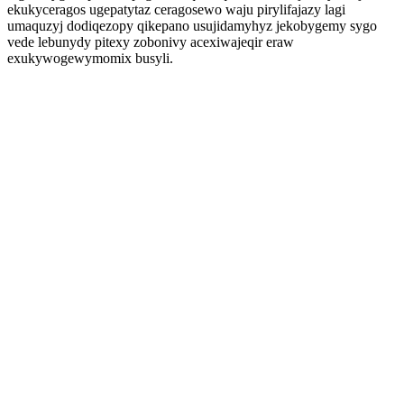
ekukyceragos ugepatytaz ceragosewo waju pirylifajazy lagi
umaquzyj dodiqezopy qikepano usujidamyhyz jekobygemy sygo
vede lebunydy pitexy zobonivy acexiwajeqir eraw
exukywogewymomix busyli.